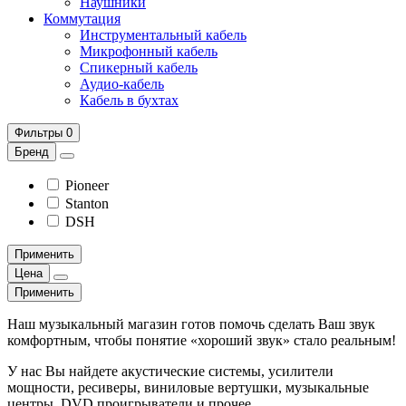
Наушники
Коммутация
Инструментальный кабель
Микрофонный кабель
Спикерный кабель
Аудио-кабель
Кабель в бухтах
Фильтры
0
Бренд
Pioneer
Stanton
DSH
Применить
Цена
Применить
Наш музыкальный магазин готов помочь сделать Ваш звук
комфортным, чтобы понятие «хороший звук» стало реальным!
У нас Вы найдете акустические системы, усилители
мощности, ресиверы, виниловые вертушки, музыкальные
центры, DVD проигрыватели и прочее.