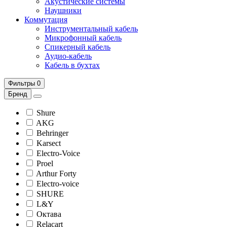
Акустические системы
Наушники
Коммутация
Инструментальный кабель
Микрофонный кабель
Спикерный кабель
Аудио-кабель
Кабель в бухтах
Фильтры
0
Бренд
Shure
AKG
Behringer
Karsect
Electro-Voice
Proel
Arthur Forty
Electro-voice
SHURE
L&Y
Октава
Relacart