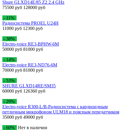
Shure GLXD14E/85 Z2 2.4 GHz
75500 руб
128000 руб
- 11%
Радиосистема PROEL U24H
11000 руб
12300 руб
- 38%
Electro-voice RE3-BPHW-6M
50000 руб
81000 руб
- 14%
Electro-voice RE3-ND76-6M
70000 руб
81000 руб
- 53%
SHURE GLXD14RE/SM35
60000 руб
126360 руб
- 29%
Electro-voice R300-L/B-Радиосистема с кардиоидным
петличным микрофоном ULM18 и поясным передатчиком
35000 руб
49000 руб
- 60%
Нет в наличии