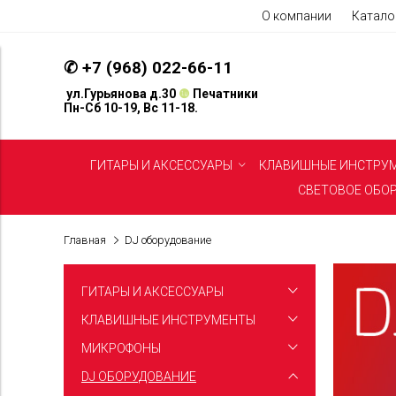
О компании
Катало
✆
+7 (968) 022-66-11
ул.Гурьянова д.30
❿
Печатники
Пн-Сб 10-19, Вс 11-18.
ГИТАРЫ И АКСЕССУАРЫ
КЛАВИШНЫЕ ИНСТРУ
СВЕТОВОЕ ОБО
Главная
DJ оборудование
ГИТАРЫ И АКСЕССУАРЫ
Электрогитары
КЛАВИШНЫЕ ИНСТРУМЕНТЫ
Цифровые пианино
МИКРОФОНЫ
Акустические гитары
Вокальные микрофоны
DJ ОБОРУДОВАНИЕ
Синтезаторы
Бас-гитары