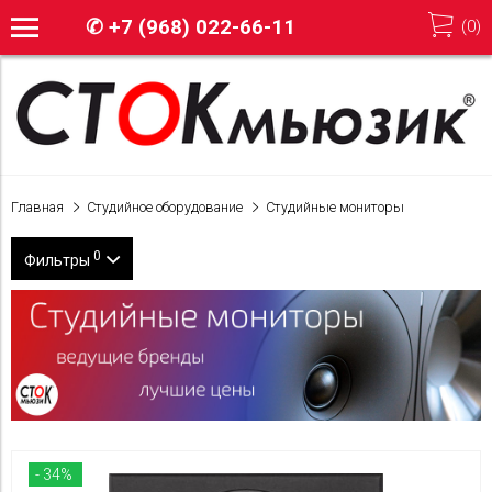
✆
+7 (968) 022-66-11
(
0
)
Главная
Студийное оборудование
Студийные мониторы
0
Фильтры
Бренд
Martin Audio
Цена
Mackie
7 900
65 800
JBL
- 34%