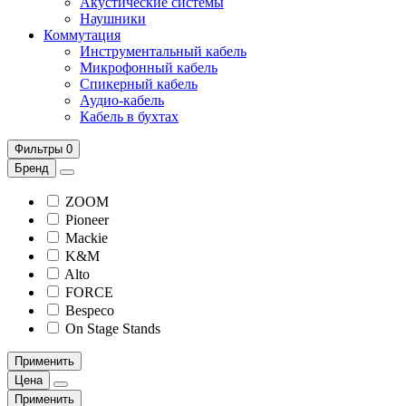
Акустические системы
Наушники
Коммутация
Инструментальный кабель
Микрофонный кабель
Спикерный кабель
Аудио-кабель
Кабель в бухтах
Фильтры
0
Бренд
ZOOM
Pioneer
Mackie
K&M
Alto
FORCE
Bespeco
On Stage Stands
Применить
Цена
Применить