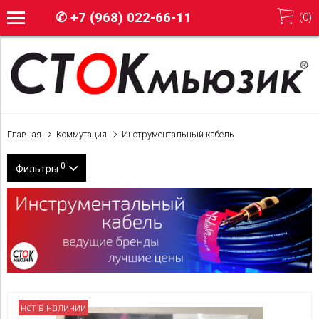
✆
+7 (968) 022-66-11
(
0
)
Главная
Коммутация
Инструментальный кабель
0
Фильтры
Бренд
Klotz
Цена
Применить
250
5 000
нет в наличии