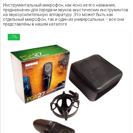
SE Electronics
Инструментальный микрофон, как ясно из его названия,
предназначен для передачи звуков акустических инструментов
Применить
на звукоусилительную аппаратуру. Это может быть как
FORCE
отдельный микрофон, так и один из универсальных – все они
представлены в нашем каталоге.
Применить
- 7%