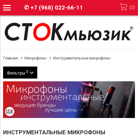
✆
+7 (968) 022-66-11
(
0
)
Главная
Микрофоны
Инструментальные микрофоны
0
Фильтры
Бренд
Shure
Цена
AKG
4 400
90 100
Electro-Voice
ИНСТРУМЕНТАЛЬНЫЕ МИКРОФОНЫ