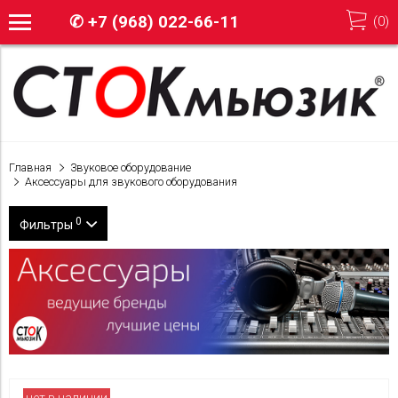
✆
+7 (968) 022-66-11
(
0
)
Главная
Звуковое оборудование
Аксессуары для звукового оборудования
0
Фильтры
Бренд
Quik lok
Цена
Shure
0
80 000
AVID
нет в наличии