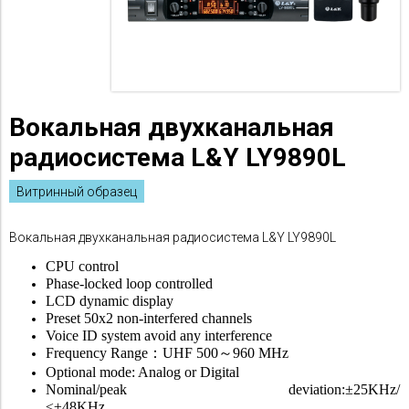
Вокальная двухканальная
радиосистема L&Y LY9890L
Витринный образец
Вокальная двухканальная радиосистема L&Y LY9890L
CPU control
Phase-locked loop controlled
LCD dynamic display
Preset 50x2 non-interfered channels
Voice ID system avoid any interference
Frequency Range：UHF 500～960 MHz
Optional mode: Analog or Digital
Nominal/peak deviation:±25KHz/
≤±48KHz