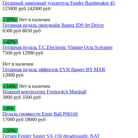
Гитарный ламповый усилитель Fender Bassbreaker 45
125000 руб
242000 руб
- 25%
Нет в наличии
Гитарная педаль овердрайв Ibanez JD9 Jet Driver
6500 руб
8650 руб
- 42%
Гитарная педаль T.C.Electronic Vintage Octa Screamer
7500 руб
12990 руб
Нет в наличии
Гитарная педаль эффектов EVH flanger BY MXR
12000 руб
- 14%
Нет в наличии
Ножной контроллер Footswitch Marshall
3000 руб
3500 руб
- 6%
Педаль громкости Ernie Ball P06166
17000 руб
18000 руб
- 33%
Гитара Fender Squier SA-150 dreadnought, NAT