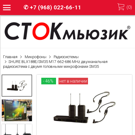
✆
+7 (968) 022-66-11
(
0
)
Главная
Микрофоны
Радиосистемы
SHURE BLX188E/SM35 M17 662-686 MHz двухканальная
радиосистема с двумя головными микрофонами SM35
- 46%
нет в наличии