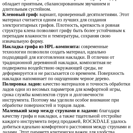
обладает приятным, сбалансированным звучанием и
длительным сустейном.
Кленовый гриф:
вариант, проверенный десятилетиями. Этот
материал считается одним из лучших для создания
электрогитарных грифов. Плотность, крепкость и ровная
структура клена позволяют грифу быть более устойчивым к
перепадам влажности и температуры, сохраняя свою
изначальную форму.
Накладка грифа из HPL-композита:
современные
технологии позволили создать материал, идеально
подходящий для изготовления накладки. В отличии от
традиционной деревянной накладки, композитная не
подвержена воздействию окружающей среды, не
деформируется и не рассыхается со временем. Поверхность
накладки напоминает по ощущениям черное дерево.
Полировка ладов:
качество материалов и точность обработки
ладов одни из весомых параметров для комфортной игры,
срока службы комплектов струн и долговечности
инструмента. Поэтому мы уделили особое внимание при
обработке поверхностей и торцов ладов.
Маленький зазор между струнами и ладами:
благодаря
качеству грифа и накладки, а также тщательной отстройке
каждого инструмента перед продажей, ROCKDALE удалось
добиться идеально комфортного расстояния между струнами и
ладами. Этот параметр критически важен для удобства