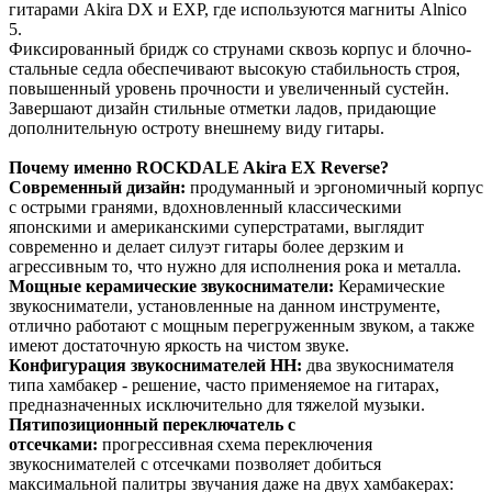
гитарами Akira DX и EXP, где используются магниты Alnico
5.
Фиксированный бридж со струнами сквозь корпус и блочно-
стальные седла обеспечивают высокую стабильность строя,
повышенный уровень прочности и увеличенный сустейн.
Завершают дизайн стильные отметки ладов, придающие
дополнительную остроту внешнему виду гитары.
Почему именно ROCKDALE Akira EX Reverse?
Современный дизайн:
продуманный и эргономичный корпус
с острыми гранями, вдохновленный классическими
японскими и американскими суперстратами, выглядит
современно и делает силуэт гитары более дерзким и
агрессивным то, что нужно для исполнения рока и металла.
Мощные керамические звукосниматели:
Керамические
звукосниматели, установленные на данном инструменте,
отлично работают с мощным перегруженным звуком, а также
имеют достаточную яркость на чистом звуке.
Конфигурация звукоснимателей HH:
два звукоснимателя
типа хамбакер - решение, часто применяемое на гитарах,
предназначенных исключительно для тяжелой музыки.
Пятипозиционный переключатель с
отсечками:
прогрессивная схема переключения
звукоснимателей с отсечками позволяет добиться
максимальной палитры звучания даже на двух хамбакерах: