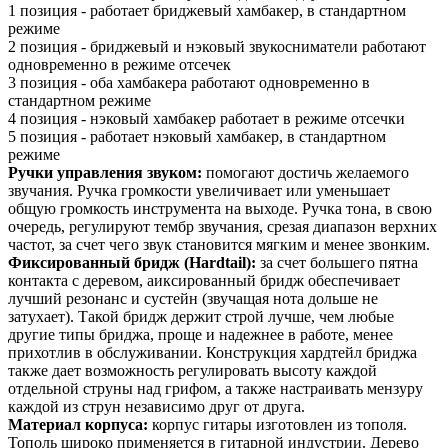
1 позиция - работает бриджевый хамбакер, в стандартном
режиме
2 позиция - бриджевый и нэковый звукосниматели работают
одновременно в режиме отсечек
3 позиция - оба хамбакера работают одновременно в
стандартном режиме
4 позиция - нэковый хамбакер работает в режиме отсечки
5 позиция - работает нэковый хамбакер, в стандартном
режиме
Ручки управления звуком:
помогают достичь желаемого
звучания. Ручка громкости увеличивает или уменьшает
общую громкость инструмента на выходе. Ручка тона, в свою
очередь, регулируют тембр звучания, срезая диапазон верхних
частот, за счет чего звук становится мягким и менее звонким.
Фиксированный бридж (Hardtail):
за счет большего пятна
контакта с деревом, aиксированный бридж обеспечивает
лучший резонанс и сустейн (звучащая нота дольше не
затухает). Такой бридж держит строй лучше, чем любые
другие типы бриджа, проще и надежнее в работе, менее
прихотлив в обслуживании. Конструкция хардтейл бриджа
также дает возможность регулировать высоту каждой
отдельной струны над грифом, а также настраивать мензуру
каждой из струн независимо друг от друга.
Материал корпуса:
корпус гитары изготовлен из тополя.
Тополь широко применяется в гитарной индустрии. Дерево