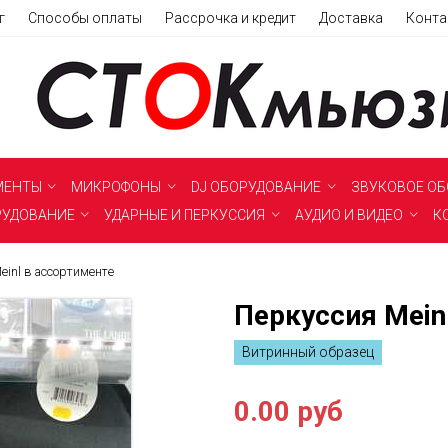
г
Способы оплаты
Рассрочка и кредит
Доставка
Конта
МЕНТЫ
МИКРОФОНЫ
DJ ОБОРУДОВАНИЕ
ЗВУКОВОЕ О
РУДОВАНИЕ
УДАРНЫЕ И ПЕРКУССИЯ
АУДИО И ВИДЕО
К
einl в ассортименте
Перкуссия Mein
Витринный образец
0.00 руб