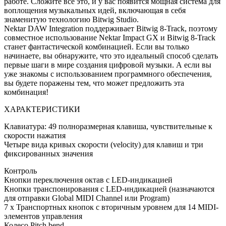
работе. Сложите все это, и у вас появится мощная система для
воплощения музыкальных идей, включающая в себя
знаменитую технологию Bitwig Studio.
Nektar DAW Integration поддерживает Bitwig 8-Track, поэтому
совместное использование Nektar Impact GX и Bitwig 8-Track
станет фантастической комбинацией. Если вы только
начинаете, вы обнаружите, что это идеальный способ сделать
первые шаги в мире создания цифровой музыки. А если вы
уже знакомы с использованием программного обеспечения,
вы будете поражены тем, что может предложить эта
комбинация!
ХАРАКТЕРИСТИКИ
Клавиатура: 49 полноразмерная клавиша, чувствительные к
скорости нажатия
Четыре вида кривых скорости (velocity) для клавиш и три
фиксированных значения
Контроль
Кнопки переключения октав с LED-индикацией
Кнопки транспонирования с LED-индикацией (назначаются
для отправки Global MIDI Channel или Program)
7 x Транспортных кнопок с вторичным уровнем для 14 MIDI-
элементов управления
Колесо Pitch bend