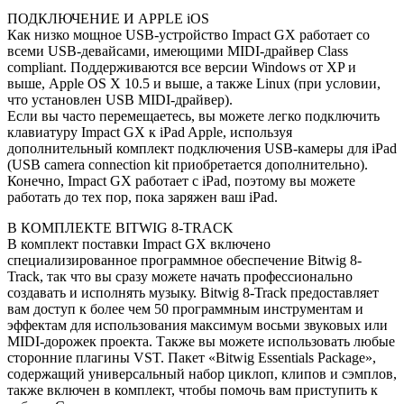
ПОДКЛЮЧЕНИЕ И APPLE iOS
Как низко мощное USB-устройство Impact GX работает со
всеми USB-девайсами, имеющими MIDI-драйвер Class
compliant. Поддерживаются все версии Windows от XP и
выше, Apple OS X 10.5 и выше, а также Linux (при условии,
что установлен USB MIDI-драйвер).
Если вы часто перемещаетесь, вы можете легко подключить
клавиатуру Impact GX к iPad Apple, используя
дополнительный комплект подключения USB-камеры для iPad
(USB camera connection kit приобретается дополнительно).
Конечно, Impact GX работает с iPad, поэтому вы можете
работать до тех пор, пока заряжен ваш iPad.
В КОМПЛЕКТЕ BITWIG 8-TRACK
В комплект поставки Impact GX включено
специализированное программное обеспечение Bitwig 8-
Track, так что вы сразу можете начать профессионально
создавать и исполнять музыку. Bitwig 8-Track предоставляет
вам доступ к более чем 50 программным инструментам и
эффектам для использования максимум восьми звуковых или
MIDI-дорожек проекта. Также вы можете использовать любые
сторонние плагины VST. Пакет «Bitwig Essentials Package»,
содержащий универсальный набор циклоп, клипов и сэмплов,
также включен в комплект, чтобы помочь вам приступить к