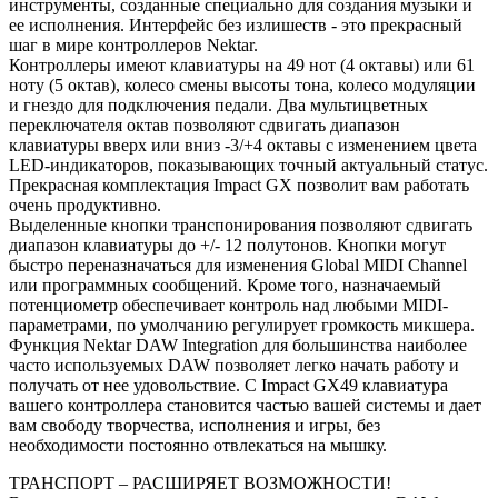
инструменты, созданные специально для создания музыки и
ее исполнения. Интерфейс без излишеств - это прекрасный
шаг в мире контроллеров Nektar.
Контроллеры имеют клавиатуры на 49 нот (4 октавы) или 61
ноту (5 октав), колесо смены высоты тона, колесо модуляции
и гнездо для подключения педали. Два мультицветных
переключателя октав позволяют сдвигать диапазон
клавиатуры вверх или вниз -3/+4 октавы с изменением цвета
LED-индикаторов, показывающих точный актуальный статус.
Прекрасная комплектация Impact GX позволит вам работать
очень продуктивно.
Выделенные кнопки транспонирования позволяют сдвигать
диапазон клавиатуры до +/- 12 полутонов. Кнопки могут
быстро переназначаться для изменения Global MIDI Channel
или программных сообщений. Кроме того, назначаемый
потенциометр обеспечивает контроль над любыми MIDI-
параметрами, по умолчанию регулирует громкость микшера.
Функция Nektar DAW Integration для большинства наиболее
часто используемых DAW позволяет легко начать работу и
получать от нее удовольствие. С Impact GX49 клавиатура
вашего контроллера становится частью вашей системы и дает
вам свободу творчества, исполнения и игры, без
необходимости постоянно отвлекаться на мышку.
ТРАНСПОРТ – РАСШИРЯЕТ ВОЗМОЖНОСТИ!