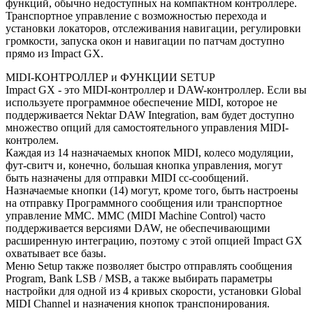
функций, обычно недоступных на компактном контроллере.
Транспортное управление с возможностью перехода и
установки локаторов, отслеживания навигации, регулировки
громкости, запуска окон и навигации по патчам доступно
прямо из Impact GX.
MIDI-КОНТРОЛЛЕР и ФУНКЦИИ SETUP
Impact GX - это MIDI-контроллер и DAW-контроллер. Если вы
используете программное обеспечение MIDI, которое не
поддерживается Nektar DAW Integration, вам будет доступно
множество опций для самостоятельного управления MIDI-
контролем.
Каждая из 14 назначаемых кнопок MIDI, колесо модуляции,
фут-свитч и, конечно, большая кнопка управления, могут
быть назначены для отправки MIDI cc-сообщений.
Назначаемые кнопки (14) могут, кроме того, быть настроены
на отправку Программного сообщения или транспортное
управление MMC. MMC (MIDI Machine Control) часто
поддерживается версиями DAW, не обеспечивающими
расширенную интеграцию, поэтому с этой опцией Impact GX
охватывает все базы.
Меню Setup также позволяет быстро отправлять сообщения
Program, Bank LSB / MSB, а также выбирать параметры
настройки для одной из 4 кривых скорости, установки Global
MIDI Channel и назначения кнопок транспонирования.