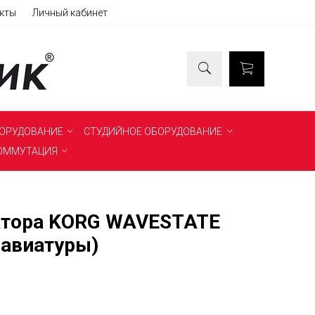
кты
Личный кабинет
БОРУДОВАНИЕ
СТУДИЙНОЕ ОБОРУДОВАНИЕ
ОММУТАЦИЯ
атора KORG WAVESTATE
- 17%
нет в наличии
лавиатуры)