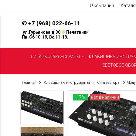
О компании
Катало
✆
+7 (968) 022-66-11
ул.Гурьянова д.30
❿
Печатники
Пн-Сб 10-19, Вс 11-18.
ГИТАРЫ И АКСЕССУАРЫ
КЛАВИШНЫЕ ИНСТРУ
СВЕТОВОЕ ОБО
Главная
Клавишные инструменты
Синтезаторы
Моду
- 17%
нет в наличии