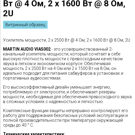
Вт @ 4 Ом, 2 x 1600 Вт @ 8 Ом,
2U
Витринный образец
Усилитель мощности, 2 x 2500 Вт @ 4 Ом, 2 x 1600 Вт @ 8 Ом, 2U
MARTIN AUDIO VIA5002
- это усовершенствованный 2-
канальный усилитель мощности, который сочетает в себе
высокую плотность мощности с превосходным качеством
звука в легком и экономичном корпусе. Обеспечивая
мощность 2 x 2500 Вт на 4 Ом или 2 x 1500 Вт на 8 Ом, он
идеально подходит для питания сабвуферов в установках и
портативных аудиосистемах.
Его высокоэффективный дизайн уменьшает энергию,
потребляемую от электросети, и обеспечивает резервы
мощности, необходимые для обеспечения превосходного звука
в сложных условиях с надежностью и легкостью.
Комплексные функции защиты непрерывно контролируют его
работу для поддержания безопасных условий эксплуатации и
полной производительности при температуре окружающей
среды до 40 ° C.
Технические характеристики: