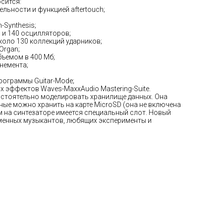
сится:
льности и функцией aftertouch;
-Synthesis;
 и 140 осцилляторов;
коло 130 коллекций ударников;
Organ;
бъемом в 400 Мб;
немента;
рограммы Guitar-Mode;
 эффектов Waves-MaxxAudio Mastering-Suite.
стоятельно моделировать хранилище данных. Она
ные можно хранить на карте MicroSD (она не включена
м на синтезаторе имеется специальный слот. Новый
енных музыкантов, любящих эксперименты и