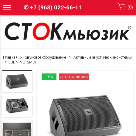
✆
+7 (968) 022-66-11
(
0
)
Главная
Звуковое оборудование
Активные акустические системы
JBL VP7212MDP
- 15%
нет в наличии