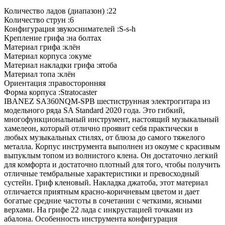
Количество ладов (диапазон) :
22
Количество струн :
6
Конфигурация звукоснимателей :
S-s-h
Крепление грифа :
на болтах
Материал грифа :
клён
Материал корпуса :
окуме
Материал накладки грифа :
ятоба
Материал топа :
клён
Ориентация :
правосторонняя
Форма корпуса :
Stratocaster
IBANEZ SA360NQM-SPB шестиструнная электрогитара из
модельного ряда SA Standard 2020 года. Это гибкий,
многофункциональный инструмент, настоящий музыкальный
хамелеон, который отлично проявит себя практически в
любых музыкальных стилях, от блюза до самого тяжелого
металла. Корпус инструмента выполнен из окоуме с красивым
выпуклым топом из волнистого клена. Он достаточно легкий
для комфорта и достаточно плотный для того, чтобы получить
отличные тембральные характеристики и превосходный
сустейн. Гриф кленовый. Накладка джатоба, этот материал
отличается приятным красно-коричневым цветом и дает
богатые средние частоты в сочетании с четкими, ясными
верхами. На грифе 22 лада с инкрустацией точками из
абалона. Особенность инструмента конфигурация