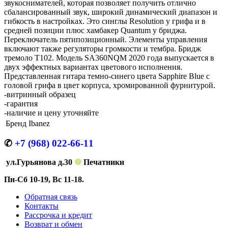
звукоснимателей, которая позволяет получить отлично
сбалансированный звук, широкий динамический диапазон и
гибкость в настройках. Это синглы Resolution у грифа и в
средней позиции плюс хамбакер Quantum у бриджа.
Переключатель пятипозиционный. Элементы управления
включают также регуляторы громкости и тембра. Бридж
тремоло T102. Модель SA360NQM 2020 года выпускается в
двух эффектных вариантах цветового исполнения.
Представленная гитара темно-синего цвета Sapphire Blue с
головой грифа в цвет корпуса, хромированной фурнитурой.
-витринный образец
-гарантия
-наличие и цену уточняйте
Бренд
Ibanez
✆
+7 (968) 022-66-11
ул.Гурьянова д.30
❿
Печатники
Пн-Сб 10-19, Вс 11-18.
Обратная связь
Контакты
Рассрочка и кредит
Возврат и обмен