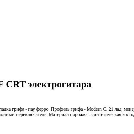
CRT электрогитара
кладка грифа - пау ферро. Профиль грифа - Modern C, 21 лад, менз
иционный переключатель. Материал порожка - синтетическая кость