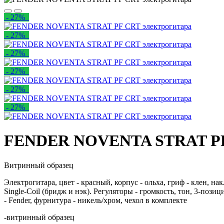
- 27%
- 27%
- 27%
- 27%
- 27%
- 27%
FENDER NOVENTA STRAT PF 
Витринный образец
Электрогитара, цвет - красный, корпус - ольха, гриф - клен, на
Single-Coil (бридж и нэк). Регуляторы - громкость, тон, 3-поз
- Fender, фурнитура - никель/хром, чехол в комплекте
-витринный образец