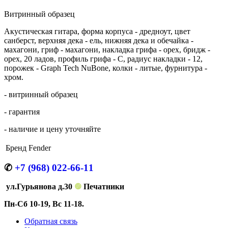
Витринный образец
Акустическая гитара, форма корпуса - дредноут, цвет
санберст, верхняя дека - ель, нижняя дека и обечайка -
махагони, гриф - махагони, накладка грифа - орех, бридж -
орех, 20 ладов, профиль грифа - C, радиус накладки - 12,
порожек - Graph Tech NuBone, колки - литые, фурнитура -
хром.
- витринный образец
- гарантия
- наличие и цену уточняйте
Бренд
Fender
✆
+7 (968) 022-66-11
ул.Гурьянова д.30
❿
Печатники
Пн-Сб 10-19, Вс 11-18.
Обратная связь