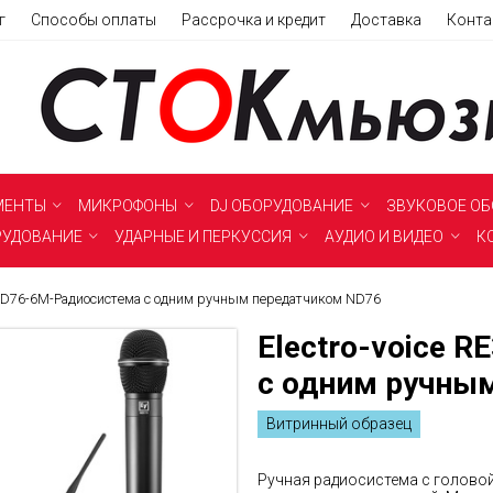
г
Способы оплаты
Рассрочка и кредит
Доставка
Конта
МЕНТЫ
МИКРОФОНЫ
DJ ОБОРУДОВАНИЕ
ЗВУКОВОЕ О
РУДОВАНИЕ
УДАРНЫЕ И ПЕРКУССИЯ
АУДИО И ВИДЕО
К
3-ND76-6M-Радиосистема с одним ручным передатчиком ND76
Electro-voice 
нет в наличии
с одним ручны
Витринный образец
Ручная радиосистема с голово