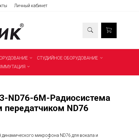
кты
Личный кабинет
БОРУДОВАНИЕ
СТУДИЙНОЕ ОБОРУДОВАНИЕ
ОММУТАЦИЯ
RE3-ND76-6M-Радиосистема
нет в наличии
м передатчиком ND76
й динамического микрофона ND76 для вокала и