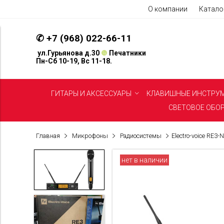
О компании
Катало
✆
+7 (968) 022-66-11
ул.Гурьянова д.30
❿
Печатники
Пн-Сб 10-19, Вс 11-18.
ГИТАРЫ И АКСЕССУАРЫ
КЛАВИШНЫЕ ИНСТРУ
СВЕТОВОЕ ОБО
Главная
Микрофоны
Радиосистемы
Electro-voice RE
нет в наличии