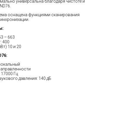
имально универсальна благодаря чистоте и
ND76.
стема оснащена функциями сканирования
синхронизации.
ы:
53 – 663
: 400
т) 10 и 20
D76:
вокальный
направленности
 17000 Гц
укового давления: 140 дБ