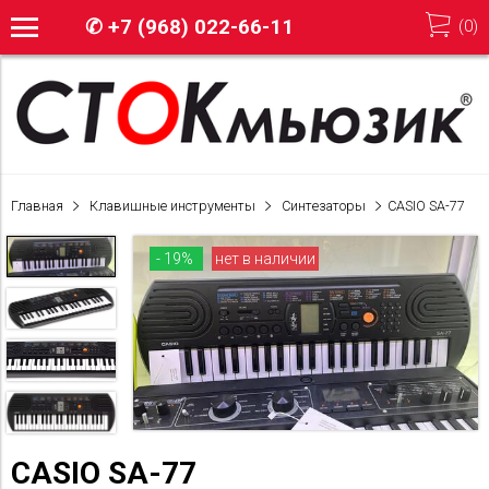
✆
+7 (968) 022-66-11
(
0
)
Главная
Клавишные инструменты
Синтезаторы
CASIO SA-77
- 19%
нет в наличии
CASIO SA-77