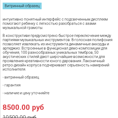
Витринный образец
интуитивно понятный интерфейс с подсвеченным дисплеем
помогают ребенку с легкостью разобраться с азами
музыкальной грамоты.
В конструктиве предусмотрено быстрое переключение между
партиями музыкальных инструментов. 8-голосная полифония
позволяет извлекать из инструмента динамичные аккорды и
арпеджио. Встроенные в функционал демо-композиции для
обучения, 100 разнообразных уникальных тембров, 50
акустических стилей дают широчайшие возможности для
проявления креативности юного дарования. Лаконичный
ретро-дизайн корпуса подчеркивает серьезность намерений
исполнителя.
- витринный образец
- гарантия
- наличие и цену уточняйте
8500.00 руб
10500.00 руб