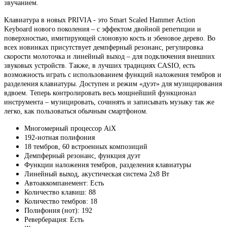
звучанием.
Клавиатура в новых PRIVIA - это Smart Scaled Hammer Action
Keyboard нового поколения – с эффектом двойной репетиции и
поверхностью, имитирующей слоновую кость и эбеновое дерево. Во
всех новинках присутствует демпферный резонанс, регулировка
скорости молоточка и линейный выход – для подключения внешних
звуковых устройств. Также, в лучших традициях CASIO, есть
возможность играть с использованием функций наложения тембров и
разделения клавиатуры. Доступен и режим «дуэт» для музицирования
вдвоем. Теперь контролировать весь мощнейший функционал
инструмента – музицировать, сочинять и записывать музыку так же
легко, как пользоваться обычным смартфоном.
Многомерный процессор AiX
192-нотная полифония
18 тембров, 60 встроенных композиций
Демпферный резонанс, функция дуэт
Функции наложения тембров, разделения клавиатуры
Линейный выход, акустическая система 2x8 Вт
Автоаккомпанемент: Есть
Количество клавиш: 88
Количество тембров: 18
Полифония (нот): 192
Реверберация: Есть