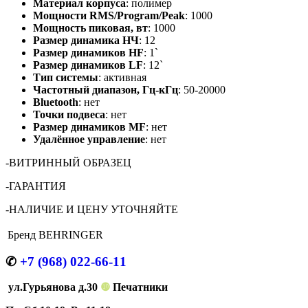
Материал корпуса
: полимер
Мощности RMS/Program/Peak
: 1000
Мощность пиковая, вт
: 1000
Размер динамика НЧ
: 12
Размер динамиков HF
: 1`
Размер динамиков LF
: 12`
Тип системы
: активная
Частотный диапазон, Гц-кГц
: 50-20000
Bluetooth
: нет
Точки подвеса
: нет
Размер динамиков MF
: нет
Удалённое управление
: нет
-ВИТРИННЫЙ ОБРАЗЕЦ
-ГАРАНТИЯ
-НАЛИЧИЕ И ЦЕНУ УТОЧНЯЙТЕ
Бренд
BEHRINGER
✆
+7 (968) 022-66-11
ул.Гурьянова д.30
❿
Печатники