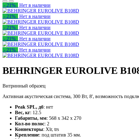
- 21%
Нет в наличии
- 21%
Нет в наличии
- 21%
Нет в наличии
- 21%
Нет в наличии
- 21%
Нет в наличии
BEHRINGER EUROLIVE B10
Витринный образец
Активная акустическая система, 300 Вт, 8', возможность подк
Peak SPL, дб
: нет
Вес, кг
: 12.5
Габариты, мм
: 568 х 342 х 270
Кол-во полос
: 2
Коннекторы
: Xlr, trs
Крепление
: под штатив 35 мм.