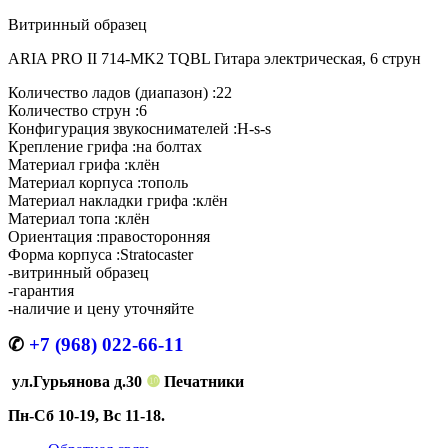
Витринный образец
ARIA PRO II 714-MK2 TQBL Гитара электрическая, 6 струн
Количество ладов (диапазон) :
22
Количество струн :
6
Конфигурация звукоснимателей :
H-s-s
Крепление грифа :
на болтах
Материал грифа :
клён
Материал корпуса :
тополь
Материал накладки грифа :
клён
Материал топа :
клён
Ориентация :
правосторонняя
Форма корпуса :
Stratocaster
-витринный образец
-гарантия
-наличие и цену уточняйте
✆
+7 (968) 022-66-11
ул.Гурьянова д.30
❿
Печатники
Пн-Сб 10-19, Вс 11-18.