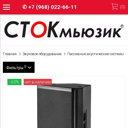
✆
+7 (968) 022-66-11
(
0
)
Главная
Звуковое оборудование
Пассивные акустические системы
0
Фильтры
Бренд
- 63%
нет в наличии
Martin Audio
Цена
TC Electronic
17 500
750 000
Mackie