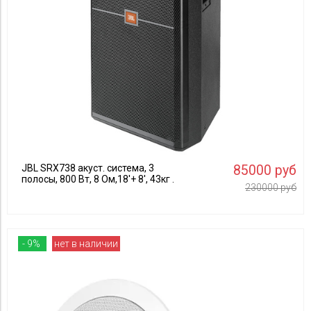
JBL
Применить
Crown
Применить
BSS
Electro-Voice
MOTU
JBL SRX738 акуст. система, 3
85000 руб
полосы, 800 Вт, 8 Ом,18'+ 8', 43кг .
230000 руб
- 9%
нет в наличии